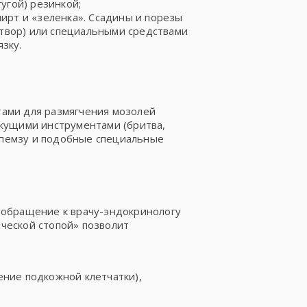
тугой) резинкой;
пирт и «зеленка». Ссадины и порезы
твор) или специальными средствами
зку.
тами для размягчения мозолей
ежущими инструментами (бритва,
ь пемзу и подобные специальные
 обращение к врачу-эндокринологу
ческой стопой» позволит
ение подкожной клетчатки),
;