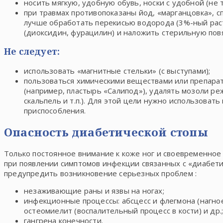
носить мягкую, удобную обувь, носки с удобной (не 
при травмах противопоказаны йод, «марганцовка», с
лучше обработать перекисью водорода (3%-ный рас
(диоксидин, фурацилин) и наложить стерильную повя
Не следует:
использовать «магнитные стельки» (с выступами);
пользоваться химическими веществами или препара
(например, пластырь «Салипод»), удалять мозоли р
скальпель и т.п.). Для этой цели нужно использоват
приспособления.
Опасность диабетической стопы
Только постоянное внимание к коже ног и своевременное
при появлении симптомов инфекции связанных с «диабети
предупредить возникновение серьезных проблем :
незаживающие раны и язвы на ногах;
инфекционные процессы: абсцесс и флегмона (нагно
остеомиелит (воспалительный процесс в кости) и др.
гангрена конечности.