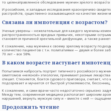
то целенаправленное обследование мужчин зрелого возраста 
И российские, и западные исследования красноречиво свидете
расстройств, существенно сказывающихся на качестве жизни 
Связана ли импотенция с возрастом?
Ученые уверены – нежелательные для каждого мужчины изменен
распространенностью вредных привычек, некоторыми острыми
становятся причиной эректильной дисфункции, а также раннег
К сожалению, наш мужчина к своему зрелому возрасту подходи
количество пациентов с т.н. полипатиями — двумя и более за
70 лет – все 58%.
В каком возрасте наступает импотенц
Попытаемся набросать портрет типичного российского мужчин
симптомов «неясной» этиологии, принимает разные лекарства 
спешит. Стесняется, боится сурового приговора, считает, что
подозревает и мучается от быстрой утомляемости, бессонниц, 
К сожалению, и сами врачи часто недостаточно серьезно заду
Между тем, современная медицина располагает широким арсе
нарушений, вернуть мужскую силу и – вместе с ней — ощущени
Продолжить чтение