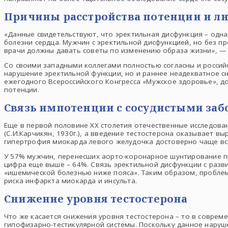
Причины расстройства потенции и л
«Данные свидетельствуют, что эректильная дисфункция – одна
болезни сердца. Мужчин с эректильной дисфункцией, но без п
врачи должны давать советы по изменению образа жизни», — т
Со своими западными коллегами полностью согласны и россий
нарушение эректильной функции, но и раннее неадекватное с
ежегодного Всероссийского Конгресса «Мужское здоровье», д
потенции.
Связь импотенции с сосудистыми за
Еще в первой половине ХХ столетия отечественные исследова
(С.И.Карчикян, 1930г.), а введение тестостерона оказывает в
гипертрофия миокарда левого желудочка достоверно чаще вс
У 57% мужчин, перенесших аорто-коронарное шунтирование пр
цифра еще выше – 64%. Связь эректильной дисфункции с разв
«ишемической болезнью ниже пояса». Таким образом, проблем
риска инфаркта миокарда и инсульта.
Снижение уровня тестостерона
Что же касается снижения уровня тестостерона – то в соврем
гипофизарно-тестикулярной системы. Поскольку данное наруше